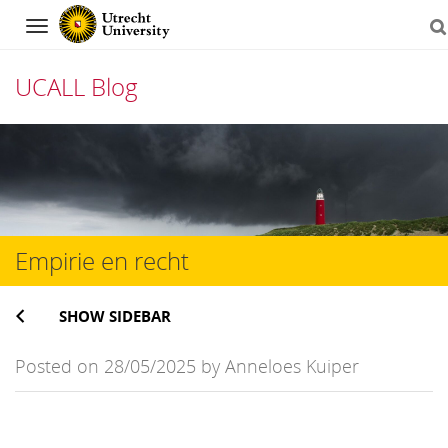
Navigation
UCALL Blog
Skip
to
content
Empirie en recht
SHOW SIDEBAR
Posted on 28/05/2025 by Anneloes Kuiper